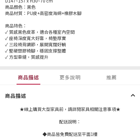
D147~157 x H30~70 cm
商品顏色：黑色
商品材質：PU皮+高密度海綿+橡膠木腳
商品特色：
✓ 質感黑色皮革，適合各種室內空間
✓ 座椅深度寬大好靠，椅墊厚實
✓ 三段椅背調節，展開寬闊好躺
✓ 堅硬塑膠椅腳，穩固支撐整體
✓ 方型車縫，質感提升
商品描述
更多說明
推薦
商品描述
★線上購買大型家具前，請詳閱家具相關注意事項★
配送說明：
◆商品皆免費配送至平面1樓