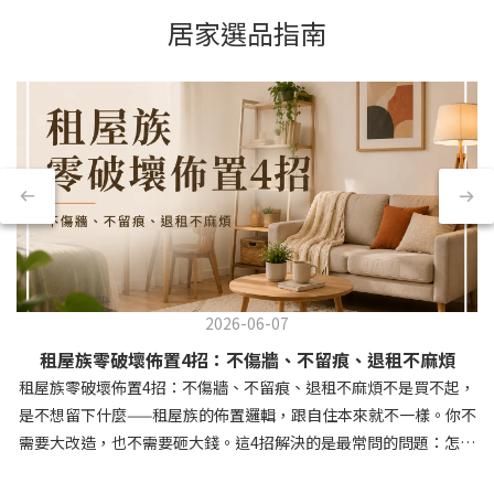
居家選品指南
2026-06-07
租屋族零破壞佈置4招：不傷牆、不留痕、退租不麻煩
租屋族零破壞佈置4招：不傷牆、不留痕、退租不麻煩不是買不起，
是不想留下什麼——租屋族的佈置邏輯，跟自住本來就不一樣。你不
需要大改造，也不需要砸大錢。這4招解決的是最常問的問題：怎麼
掛東西又不釘牆？家具怎麼選才不後悔？燈光怎麼改不換燈具？地