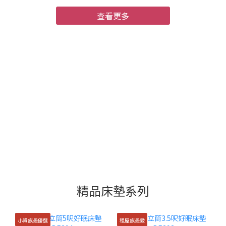
毯怎麼選才不讓空間更擠？目錄招式一：牆面不打洞，照樣掛得漂
亮招式二：家具選可帶走、搬家不後悔招式三：燈光改造不換燈具
查看更多
招式四：地毯讓空間定義感出來招式一：牆面不打洞，照樣掛得漂
亮不打洞不代表牆面只能空著。以下是四個不同需求的解法：需求
解法 承重上限 退租處理 掛輕量畫框、時鐘 3M無痕掛鉤 3–5 kg 撕除
不留痕 掛較重的畫框或層板 可移除安裝掛鉤（如Command系列）
最高7 kg 按說明移除即可 整面牆的掛畫效果 掛畫軌道（天花板交接
處固定） 多點分散承重 留小針孔，修補容易 牆面裝飾無需承重 可撕
式壁貼、磁磚貼紙 無承重需求 直接撕除大型畫框（60cm以上）靠
牆立放，搭配前方植物，效果跟掛上去幾乎一樣，完全不需要固
定。招式二：家具選可帶走、搬家不後悔每一件家具都是「未來家
的練習」。選可以帶走的東西，是在為下一個家投資，不是在這個
租屋裡浪費。家具類型 租屋族建議選擇 避免 沙發 雙人或小型三人獨
立沙發，有腳款 大型L型沙發、無法拆卸組合款 收納 獨立層架、附
輪收納車 需壁掛安裝的系統櫃 床架 床頭架＋獨立底座分離式 懸浮床
精品床墊系列
架、需固定在牆面款 燈具 落地燈、桌燈、夾燈，插電即用 需配線安
裝的吸頂燈 桌子 折疊桌、輕量工作桌 固定在牆面的桌板搬家評估標
準：「這件家具，我下次搬家會帶走嗎？」不確定的就先不買。招
小資族最優選
租屋族最愛