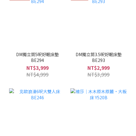
式三：燈光改造不換燈具租屋最大的燈光問題是「只有一盞主
燈」，整個空間平均亮，沒有層次，感覺像辦公室。解法不是換掉
主燈，而是加輔助光源。落地燈放沙發旁：插電即用，創造空間深
度，讓客廳有角落焦點桌燈放床頭：睡前不需要下床關主燈，建議
選色溫2700K暖黃光LED燈條貼電視背面：背景光減少螢幕與環境亮
度差，護眼又增加層次把主燈換成暖黃燈泡：只換燈泡不換燈具，
E27規格直接旋上，整個空間感受完全不同一盞落地燈的空間改變效
DM獨立筒5呎好眠床墊
DM獨立筒3.5呎好眠床墊
果，可能超過你換一張新沙發。而且搬家可以帶走。招式四：地毯
BE294
BE293
讓空間定義感出來地毯在租屋空間裡的功能不只是「好看」——它定
NT$3,999
NT$2,999
義了空間的功能區域，讓「客廳是客廳、臥室是臥室」，而不是一
NT$4,999
NT$3,999
個模糊的連續空間。空間 地毯選擇 尺寸建議 效果 客廳 棉質或短毛
地毯 茶几和沙發前腳都在毯上，至少160×230cm 讓沙發區有定義
感 臥室 棉質薄毯或竹纖維 床的兩側各露出50cm以上 讓床有中心感
玄關 小方毯或條紋毯 門口60×90cm 讓進門有「換個場域」的感覺
地毯是退租最容易帶走的東西，也是改變空間感受最快的投資。首
選棉質薄毯，台灣夏天也不悶熱。退租前的零破壞確認清單項目 確
認動作 無痕掛鉤 按說明書撕除，拉扣向下緩慢拉伸 壁貼 低溫吹風機
加熱後緩慢撕除 LED燈條背膠 殘膠用去污橡皮擦除 地毯 直接捲起帶