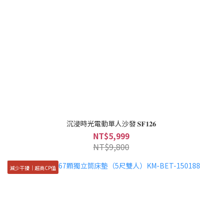
沉浸時光電動單人沙發 𝐒𝐅𝟏𝟐𝟔
NT$5,999
NT$9,800
減少干擾│超高CP值