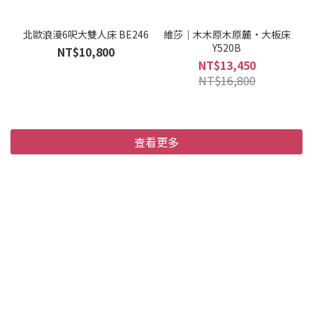
走，通常不留痕跡 家具壓痕 地板軟木墊可預防家具重壓痕跡 結語租
屋佈置的本質是：在限制裡，為自己創造一個真正的家。不用等到
北歐浪漫6呎大雙人床 BE246
維莎｜木木原木原麓·大板床
「買了自己的房子再好好佈置」——你現在住的地方，同樣值得讓你
Y520B
NT$10,800
每天回家覺得舒服。
NT$13,450
NT$16,800
查看更多