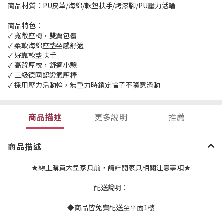
商品材質：PU皮革/海綿/軟墊扶手/烤漆腳/PU壓力活輪
商品特色：
✓ 寬敞座椅，雙翼包覆
✓ 柔軟海綿座墊坐感舒適
✓ 好靠軟墊扶手
✓ 高背厚枕，舒適小憩
✓ 三級德國認證氣壓棒
✓ 採用壓力活動輪，無重力時鎖定輪子不隨意滑動
商品描述
更多說明
推薦
商品描述
★線上購買大型家具前，請詳閱家具相關注意事項★
配送說明：
◆商品皆免費配送至平面1樓