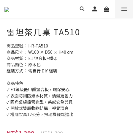
雷坦茶几桌 TA510
商品型號： I-R-TA510
商品尺寸： W100 × D50 × H40 cm
商品材質： E1 塑合板+鐵架
商品顏色： 原木色
組裝方式： 需自行 DIY 組裝
商品特色
✓ E1等級低甲醛塑合板，環保安心
✓ 表面防刮防潑水材質，清潔更省力
✓ 圓角桌緣鐵管造型，美感安全兼具
✓ 開放式雙層收納結構，視覺清爽
✓ 櫃底架高12公分，掃地機輕鬆進出