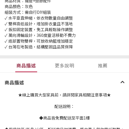
商品材質：鐵管+塑膠配件
商品顏色：灰色
組裝方式：需自行DIY組裝
✓ 水平垂直伸縮，依衣物數量自由調整
✓ 雙桿高低設計，增加掛衣量且不落地
✓ 扳扣固定裝置，免工具輕鬆操作調整
✓ 萬向滑輪設計，360度靈活移動不費力
✓ 底部置物雙桿，可放收納籃增加穩定
✓ 台灣在地製造，結構堅固且品質保障
商品描述
更多說明
推薦
商品描述
★線上購買大型家具前，請詳閱家具相關注意事項★
配送說明：
◆商品皆免費配送至平面1樓