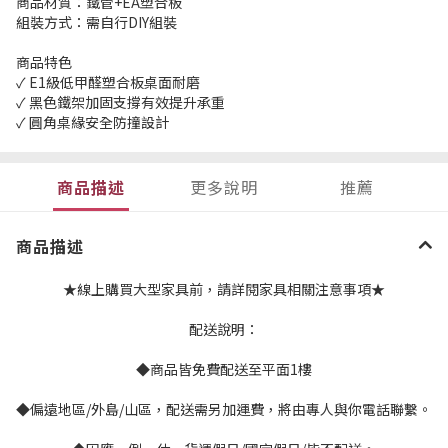
商品材質：鐵管+EA塑合板
組裝方式：需自行DIY組裝
商品特色
✓ E1級低甲醛塑合板桌面耐磨
✓ 黑色鐵架加固支撐有效提升承重
✓ 圓角桌緣安全防撞設計
商品描述
更多說明
推薦
商品描述
★線上購買大型家具前，請詳閱家具相關注意事項★
配送說明：
◆商品皆免費配送至平面1樓
◆偏遠地區/外島/山區，配送需另加運費，將由專人與你電話聯繫。