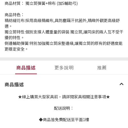
商品材質： 獨立筒彈簧+棉布 (加S輔助弓)
商品特色：
精紡緹花布:採用高級精織布,具防塵蹣汗抗菌外,精緻外觀更高級舒
適。
獨立筒特性:個別支撐人體重量的袋裝 獨立筒,讓同床的兩人互不受干
擾的特性。
側邊輔助彈簧:特別加強獨立筒床墊邊緣,讓獨立筒的原有的舒適度能
更穩定安全。
商品描述
更多說明
推薦
商品描述
★線上購買大型家具前，請詳閱家具相關注意事項★
配送說明：
◆商品皆免費配送至平面1樓