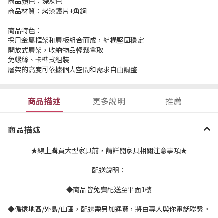
商品顏色：深灰色
商品材質：烤漆鐵片+角鋼
商品特色：
採用金屬框架和層板組合而成，結構堅固穩定
​開放式層架，收納物品輕鬆拿取
免螺絲、卡榫式組裝
層架的高度可依據個人空間和需求自由調整
商品描述
更多說明
推薦
商品描述
★線上購買大型家具前，請詳閱家具相關注意事項★
配送說明：
◆商品皆免費配送至平面1樓
◆偏遠地區/外島/山區，配送需另加運費，將由專人與你電話聯繫。