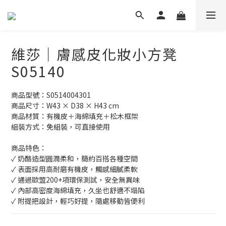
維莎｜膚感皮化妝小方凳
S05140
商品型號：S0514004301
商品尺寸：W43 × D38 × H43 cm
商品材質：有機皮＋海綿填充＋松木框架
組裝方式：免組裝，可直接使用
商品特色：
✓ 奶酪造型圓潤柔和，簡約百搭各種空間
✓ 表面採用高耐磨有機皮，觸感細膩柔軟
✓ 通過歐盟200+項環保測試，安全無異味
✓ 內部高密度海綿填充，久坐也舒適不塌陷
✓ 附提把設計，輕巧好提，隨處移動皆便利