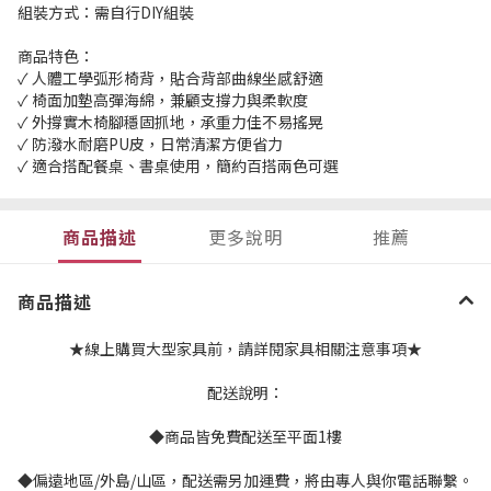
組裝方式：需自行DIY組裝
商品特色：
✓ 人體工學弧形椅背，貼合背部曲線坐感舒適
✓ 椅面加墊高彈海綿，兼顧支撐力與柔軟度
✓ 外撐實木椅腳穩固抓地，承重力佳不易搖晃
✓ 防潑水耐磨PU皮，日常清潔方便省力
✓ 適合搭配餐桌、書桌使用，簡約百搭兩色可選
商品描述
更多說明
推薦
商品描述
★線上購買大型家具前，請詳閱家具相關注意事項★
配送說明：
◆商品皆免費配送至平面1樓
◆偏遠地區/外島/山區，配送需另加運費，將由專人與你電話聯繫。