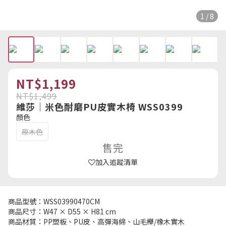
1 / 8
NT$1,199
NT$1,499
維莎｜米色耐磨PU皮實木椅 WSS0399
顏色
原木色
售完
加入追蹤清單
商品型號：WSS03990470CM
商品尺寸：W47 × D55 × H81 cm
商品材質：PP塑板、PU皮、高彈海綿、山毛櫸/橡木實木