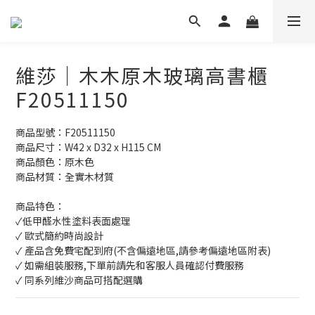
維莎｜木木原木玻璃高書櫃
F20511150
商品型號：F20511150
商品尺寸：W42 x D32 x H115 CM
商品顏色：原木色
商品材質：全實木材質
商品特色：
✓低甲醛水性塗料表面處理
✓ 歐式簡約時尚設計
✓ 產品含免費宅配到府(不含偏遠地區,請參考偏遠地區附表)
✓ 如需組裝服務,下單前請先和客服人員確認付費服務
✓ 同系列維沙商品可搭配選購