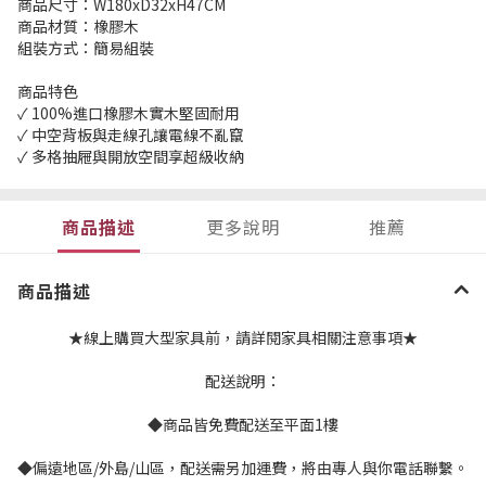
商品尺寸：W180xD32xH47CM
商品材質：橡膠木
組裝方式：簡易組裝
商品特色
✓ 100%進口橡膠木實木堅固耐用
✓ 中空背板與走線孔讓電線不亂竄
✓ 多格抽屜與開放空間享超級收納
商品描述
更多說明
推薦
商品描述
★線上購買大型家具前，請詳閱家具相關注意事項★
配送說明：
◆商品皆免費配送至平面1樓
◆偏遠地區/外島/山區，配送需另加運費，將由專人與你電話聯繫。