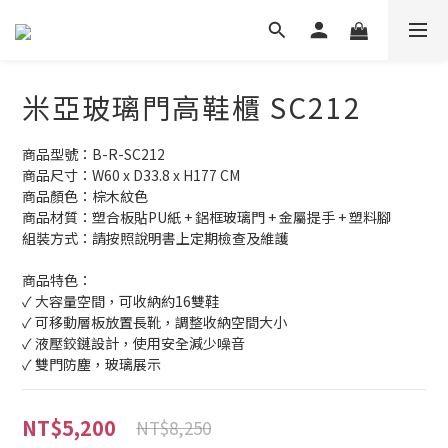
米亞玻璃門高鞋櫃 SC212
商品型號：B-R-SC212 
商品尺寸：W60 x D33.8 x H177 CM 
商品顏色：棕木紋色 
商品材質：塑合板貼PU紙 + 鋁框玻璃門 + 金屬提手 + 塑料腳 
組裝方式：請按照說明書上定期檢查及維護
商品特色：
✓ 大容量空間，可收納約16雙鞋
✓ 可移動層板放置長靴，調整收納空間大小
✓ 液壓鉸鏈設計，使用安全減少噪音
✓ 雙門防塵，玻璃展示
NT$5,200
NT$8,250