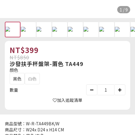
1 / 9
NT$399
NT$850
沙發扶手杯盤架-兩色 TA449
顏色
黑色
白色
數量
加入追蹤清單
商品型號：W-R-TA449BK/W
商品尺寸：W24x D24 x H14 CM