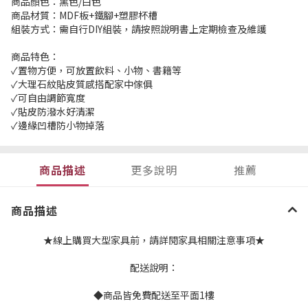
商品顏色：黑色/白色
商品材質：MDF板+鐵腳+塑膠杯槽
組裝方式：需自行DIY組裝，請按照說明書上定期檢查及維護
商品特色：
✓置物方便，可放置飲料、小物、書籍等
✓大理石紋貼皮質感搭配家中傢俱
✓可自由調節寬度
✓貼皮防潑水好清潔
✓邊緣凹槽防小物掉落
商品描述
更多說明
推薦
商品描述
★線上購買大型家具前，請詳閱家具相關注意事項★
配送說明：
◆商品皆免費配送至平面1樓