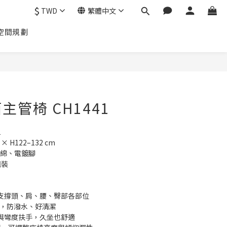
$
TWD
繁體中文
空間規劃
管椅 CH1441
1
× H122–132 cm
海綿、電鍍腳
組裝
，支撐頭、肩、腰、臀部各部位
刮，防潑水、好清潔
墊與彎度扶手，久坐也舒適