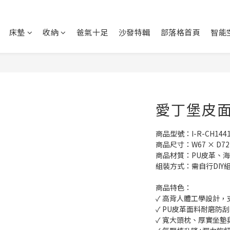
床墊
收納
爸氣十足
沙發特輯
部落格首頁
智能
愛丁堡皮面主
商品型號：I-R-CH144
商品尺寸：W67 × D72 
商品材質：PU皮革、
組裝方式：需自行DIY
商品特色：
✓ 高背人體工學設計
✓ PU皮革面料耐磨防
✓ 寬大頭枕、厚實坐