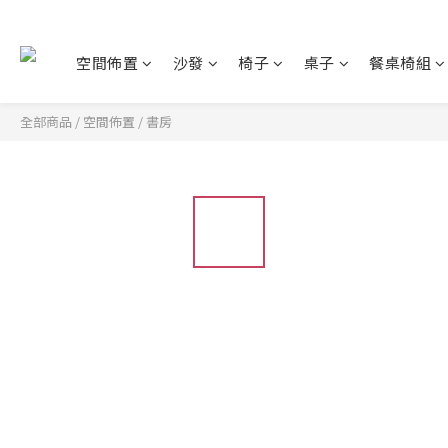
空間佈置
沙發
椅子
桌子
餐桌椅組
全部商品
/
空間佈置
/
書房