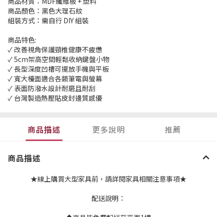
商品材質：MDF纖維板 + 塑料
商品顏色：黑色大理石紋
組裝方式：需自行 DIY 組裝
商品特色:
✓ 改善視角保護頸椎健康不疲憊
✓ 5cm架高空間輕鬆收納鍵盤小物
✓ 長型深度凹槽可擺放手機與平板
✓ 寬大檯面適合各類筆電與螢幕
✓ 表面防潑水設計耐磨且耐刮
✓ 台灣製造熱壓貼皮封邊質感優
商品描述
更多說明
推薦
商品描述
★線上購買大型家具前，請詳閱家具相關注意事項★
配送說明：