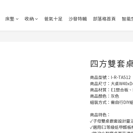
床墊
收納
爸氣十足
沙發特輯
部落格首頁
智能
四方雙套桌 
商品型號：I-R-TA512
商品尺寸：大桌W40xD40
商品材質：E1塑合板、
商品顏色：灰色
組裝方式：需自行DIY
商品特色：
✓子母雙桌嵌套設計靈
✓選用E1等級低甲醛板