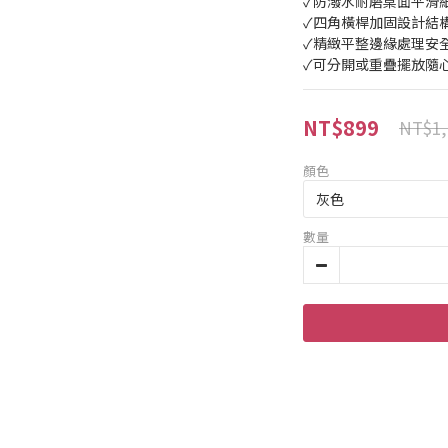
✓防潑水耐磨桌面平滑
✓四角橫桿加固設計結
✓精緻平整邊緣處理安
✓可分開或重疊擺放隨
NT$899
NT$1,
顏色
數量