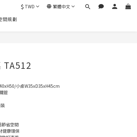
$
TWD
繁體中文
空間規劃
TA512
xH50/小桌W35xD35xH45cm
鐵管
組裝
活節省空間
材健康環保