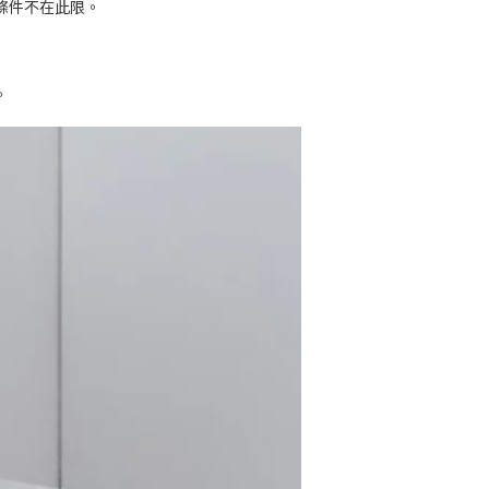
條件不在此限。
。