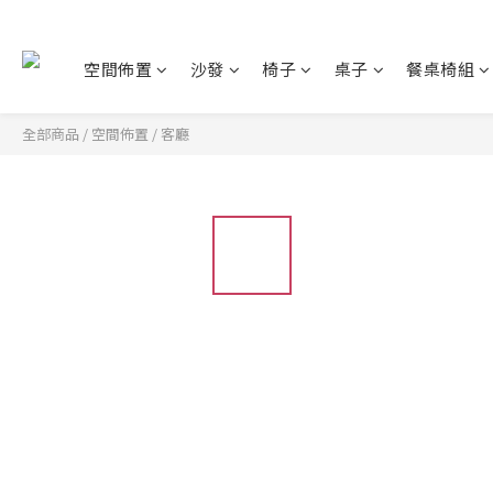
空間佈置
沙發
椅子
桌子
餐桌椅組
全部商品
/
空間佈置
/
客廳