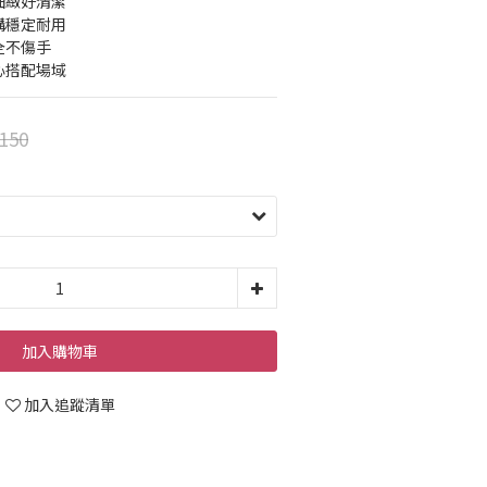
細緻好清潔
構穩定耐用
全不傷手
心搭配場域
150
加入購物車
加入追蹤清單