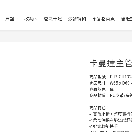
床墊
收納
爸氣十足
沙發特輯
部落格首頁
智能
卡曼達主管椅
商品型號：P-R-CH132
商品尺寸：W65 x D69 x 
商品顏色：黑
商品材質：PU皮革/海綿
商品特色：
✓ 寬敞座椅，超厚實椅
✓ 柔軟海綿座墊坐感舒
✓ 好靠軟墊扶手