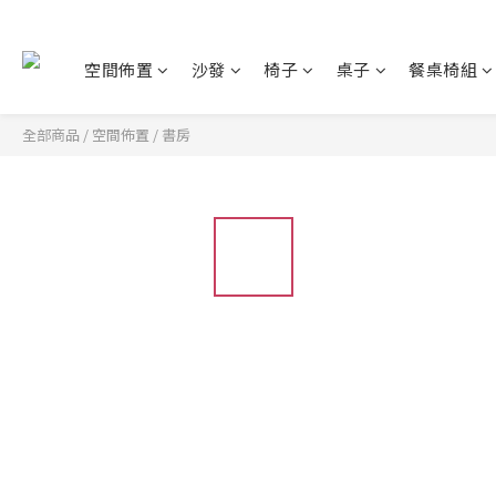
空間佈置
沙發
椅子
桌子
餐桌椅組
全部商品
/
空間佈置
/
書房