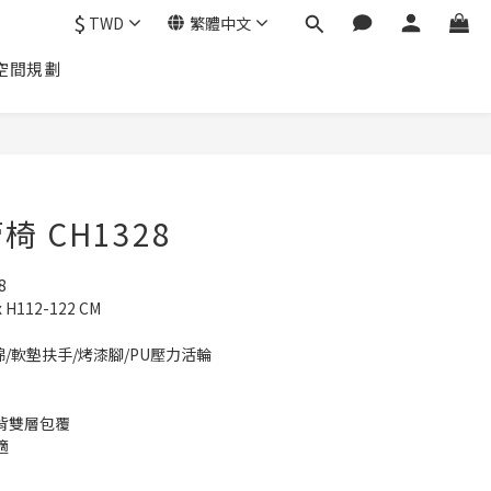
$
TWD
繁體中文
空間規劃
 CH1328
8
H112-122 CM
/軟墊扶手/烤漆腳/PU壓力活輪
背雙層包覆
適