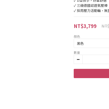
✓ D型扶手，好靠舒適
✓ 三級德國認證氣壓棒
✓ 採用壓力活動輪，
NT$3,799
NT$
顏色
數量