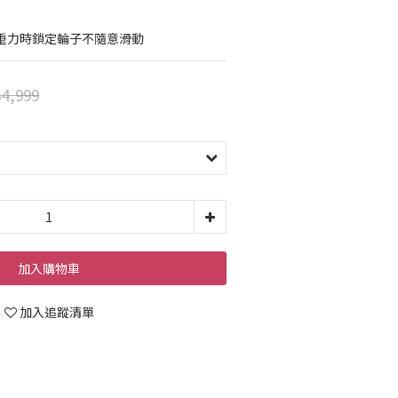
無重力時鎖定輪子不隨意滑動
4,999
加入購物車
加入追蹤清單