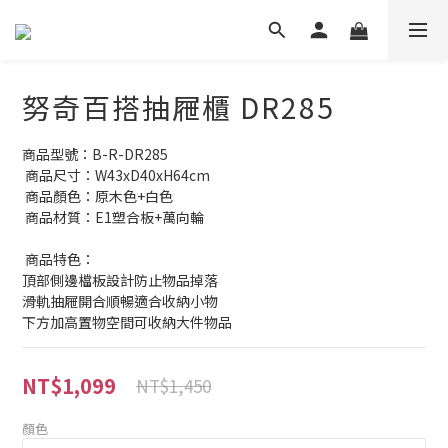
努奇百搭抽屜櫃 DR285
商品型號：B-R-DR285
 商品尺寸：W43xD40xH64cm
 商品顏色：原木色+白色
 商品材質：E1塑合板+萬向輪
 商品特色：
頂部側邊檔板設計防止物品掉落
滑軌抽屜開合順暢適合收納小物
下方加高置物空間可收納大件物品
NT$1,099
NT$1,450
顏色