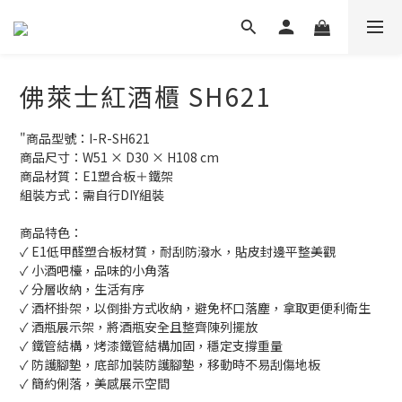
佛萊士紅酒櫃 SH621
"商品型號：I-R-SH621
商品尺寸：W51 × D30 × H108 cm
商品材質：E1塑合板＋鐵架
組裝方式：需自行DIY組裝
商品特色：
✓ E1低甲醛塑合板材質，耐刮防潑水，貼皮封邊平整美觀
✓ 小酒吧檯，品味的小角落
✓ 分層收納，生活有序
✓ 酒杯掛架，以倒掛方式收納，避免杯口落塵，拿取更便利衛生
✓ 酒瓶展示架，將酒瓶安全且整齊陳列擺放
✓ 鐵管結構，烤漆鐵管結構加固，穩定支撐重量
✓ 防護腳墊，底部加裝防護腳墊，移動時不易刮傷地板
✓ 簡約俐落，美感展示空間