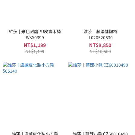
維莎｜米色耐磨PU皮實木椅
維莎｜藤編慵懶椅
WSS0399
T020520630
NT$1,199
NT$8,850
NT$1,499
NT$10,500
維莎｜膚感皮化妝小方凳
維莎｜蘑菇小凳 CZ60010490