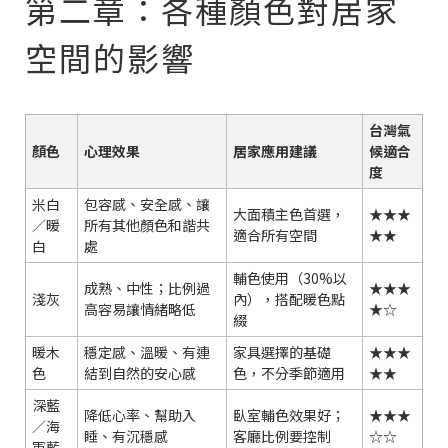
第二章：各種顏色對居家
空間的影響
台灣氣
顏色
心理效果
居家應用建議
候適合
度
米白
包容感、安全感、讓
大面積主色首選，
★★★
／暖
所有其他顏色和諧共
適合所有空間
★★
白
處
輔色使用（30%以
成熟、中性；比例過
★★★
淺灰
內），搭配暖色點
高容易讓情緒略低
★☆
綴
暖木
穩定感、溫暖、有連
家具選擇的基礎
★★★
色
結到自然的安心感
色，不分季節適用
★★
深藍
降低心率、幫助入
臥室輔色效果好；
★★★
／海
睡、有沉穩感
客廳比例要控制
☆☆
軍藍