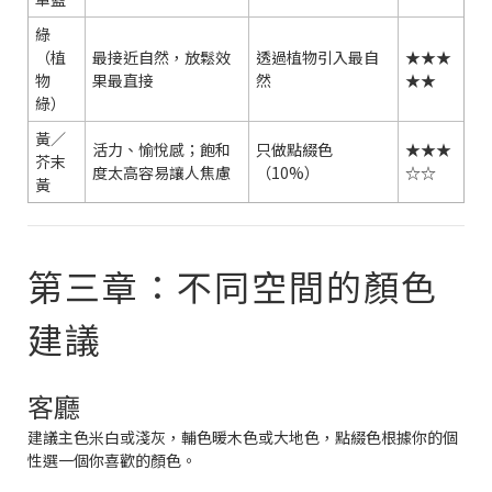
綠
（植
最接近自然，放鬆效
透過植物引入最自
★★★
物
果最直接
然
★★
綠）
黃／
活力、愉悅感；飽和
只做點綴色
★★★
芥末
度太高容易讓人焦慮
（10%）
☆☆
黃
第三章：不同空間的顏色
建議
客廳
建議主色米白或淺灰，輔色暖木色或大地色，點綴色根據你的個
性選一個你喜歡的顏色。