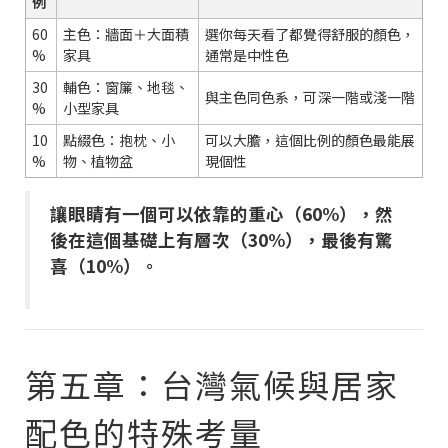
例
60
主色：牆面＋大面積
選你每天看了都覺得舒服的顏色，
%
家具
通常是中性色
30
輔色：窗簾、地毯、
與主色同色系，可深一階或淺一階
%
小型家具
10
點綴色：抱枕、小
可以大膽，這個比例的顏色最能展
%
物、植物盆
現個性
讓眼睛有一個可以依靠的重心（60%），然
後在這個基礎上有層次（30%），最後有驚
喜（10%）。
第五章：台灣氣候與居家
配色的特殊考量