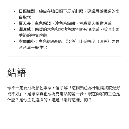
日照強烈
：純白在強日照下反光刺眼，建議用微暖調的米
白取代
夏天長
：主色偏淺、冷色系點綴，考慮夏天視覺涼感
潮濕感
：偏暖的木色和大地色讓空間有溫度感，抵消多雨
季節的視覺陰鬱
空間偏小
：主色選高明度（淺色）比低明度（深色）更適
合台灣一般住宅
結語
你不一定要成為顏色專家，但了解「這個顏色為什麼讓我感覺好
或不好」，是讓家真正成為充電站的第一步。現在你家的主色是
什麼？是你主動選擇的，還是「剛好這樣」的？