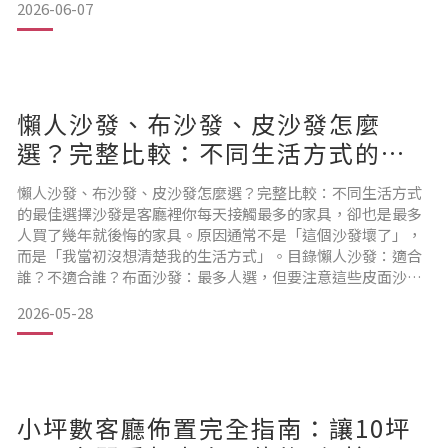
2026-06-07
悔招式三：燈光改造不換燈具招式四：地毯讓空間定義感出來
招式一：牆面不打洞，照樣掛得漂亮不打洞不代表牆面只能空
著。以下是四個不同需求的解法：需求 解法 承重上限 退租處理
掛
懶人沙發、布沙發、皮沙發怎麼
選？完整比較：不同生活方式的最
佳選擇
懶人沙發、布沙發、皮沙發怎麼選？完整比較：不同生活方式
的最佳選擇沙發是客廳裡你每天接觸最多的家具，卻也是最多
人買了幾年就後悔的家具。原因通常不是「這個沙發壞了」，
而是「我當初沒想清楚我的生活方式」。目錄懶人沙發：適合
誰？不適合誰？布面沙發：最多人選，但要注意這些皮面沙
發：高質感的代價三種沙發完整比較表生活方式對照：你應該
2026-05-28
選哪一種第一章：懶人沙發——適合誰？不適合誰？懶人沙發
的設計哲學：讓你的身體找到自己最舒服的姿勢，而不是維持
一個「正確」的坐姿。懶人沙發的優點無與倫比的放鬆感：身
體可以任意窩著、
小坪數客廳佈置完全指南：讓10坪