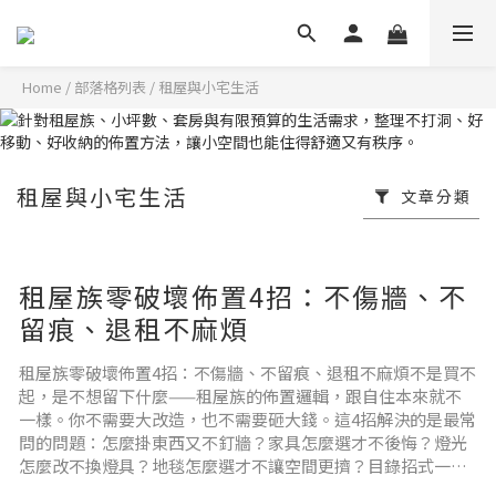
Home
/
部落格列表
/
租屋與小宅生活
租屋與小宅生活
文章分類
租屋族零破壞佈置4招：不傷牆、不
留痕、退租不麻煩
租屋族零破壞佈置4招：不傷牆、不留痕、退租不麻煩不是買不
起，是不想留下什麼——租屋族的佈置邏輯，跟自住本來就不
一樣。你不需要大改造，也不需要砸大錢。這4招解決的是最常
問的問題：怎麼掛東西又不釘牆？家具怎麼選才不後悔？燈光
怎麼改不換燈具？地毯怎麼選才不讓空間更擠？目錄招式一：
牆面不打洞，照樣掛得漂亮招式二：家具選可帶走、搬家不後