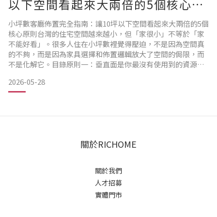
以下空間看起來大兩倍的5個核心原
則
小坪數客廳佈置完全指南：讓10坪以下空間看起來大兩倍的5個
核心原則台灣的住宅空間越來越小，但「家很小」不等於「家
不能好看」。很多人住在小坪數裡覺得壓迫，不是因為空間真
的不夠，而是因為家具選擇和佈置邏輯放大了空間的侷限，而
不是化解它。目錄原則一：垂直面是你最沒有使用到的資源原
則二：家具選「有腳的」原則三：顏色控制在三種以內原則
2026-05-28
四：燈光要有層次原則五：留白是設計，不是空洞小坪數客廳
家具選擇指南原則一：垂直面是你最沒有使用到的資源大部分
人佈置空間只想到「地板面積」，忘記了牆壁從地板到天花板
都是可用的空
關於RICHOME
關於我們
人才招募
實體門市