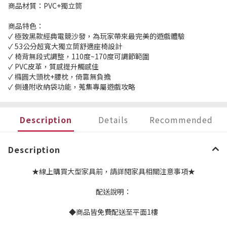
商品材質：PVC+獨立筒
商品特色：
✓ 極致黑款經典電競沙發，為玩家帶來最完美的遊戲體驗
✓ 53公分超寬大獨立筒舒適座椅設計
✓ 椅背無段式調整，110度~170度可調節範圍
✓ PVC皮革，質感提升觸感佳
✓ 橢圓大頭枕+腰枕，倚靠無負擔
✓ 側邊附收納袋功能，蒐集專屬遊戲攻略
Description
Details
Recommended
Description
★線上購買大型家具前，請詳閱家具相關注意事項★
配送說明：
◆商品皆免費配送至平面1樓