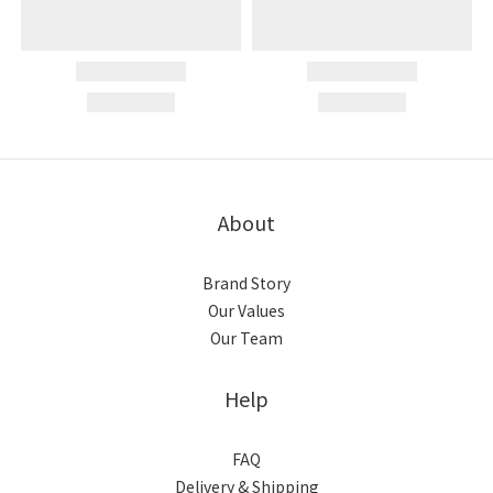
About
Brand Story
Our Values
Our Team
Help
FAQ
Delivery & Shipping