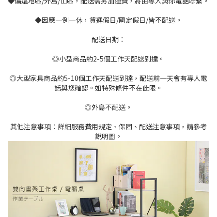
◆偏遠地區/外島/山區，配送需另加運費，將由專人與你電話聯繫。
◆因應一例一休，貨運假日/國定假日/皆不配送。
配送日期：
◎小型商品約2-5個工作天配送到達。
◎大型家具商品約5-10個工作天配送到達，配送前一天會有專人電
話與您確認。如特殊條件不在此限。
◎外島不配送。
其他注意事項：詳細服務費用規定、保固、配送注意事項，請參考
說明圖。