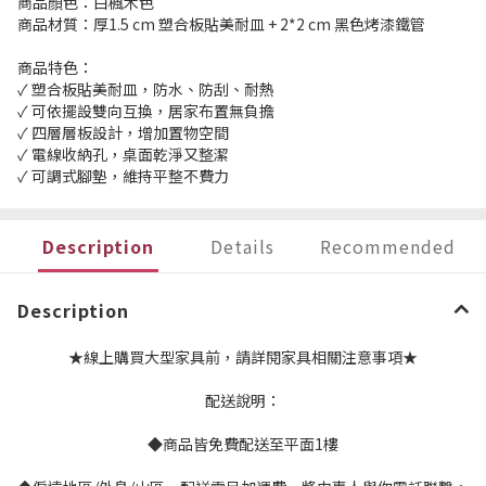
商品顏色：白楓木色
商品材質：厚1.5 cm 塑合板貼美耐皿 + 2*2 cm 黑色烤漆鐵管
商品特色：
✓ 塑合板貼美耐皿，防水、防刮、耐熱
✓ 可依擺設雙向互換，居家布置無負擔
✓ 四層層板設計，增加置物空間
✓ 電線收納孔，桌面乾淨又整潔
✓ 可調式腳墊，維持平整不費力
Description
Details
Recommended
Description
★線上購買大型家具前，請詳閱家具相關注意事項★
配送說明：
◆商品皆免費配送至平面1樓