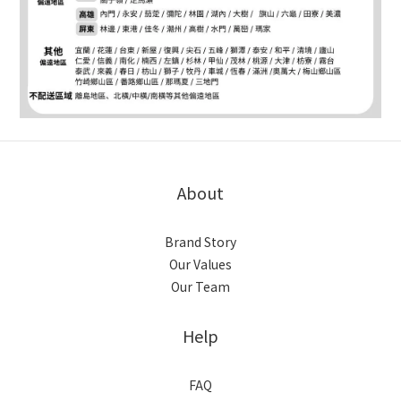
About
Brand Story
Our Values
Our Team
Help
FAQ