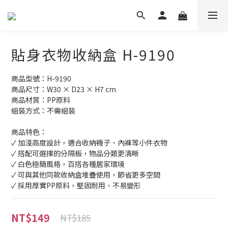
貼身衣物收納盒 H-9190
商品型號：H-9190
商品尺寸：W30 × D23 × H7 cm
商品材質：PP原料
組裝方式：不需組裝
商品特色：
✓ 加淺高度設計，適合收納襪子、內褲等小件衣物
✓ 搭配可選擇的分隔板，物品分類更清晰
✓ 白色極簡風格，百搭各種居家環境
✓ 可與其他同款收納盒堆疊使用，節省更多空間
✓ 採用厚實PP原料，堅固耐用、不易變形
NT$149
NT$185