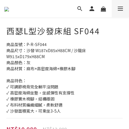
西瑟L型沙發床組 SF044
商品型號：P-R-SF044
商品尺寸：沙發 W187xD85xH88CM / 沙龍床 
W91.5xD179xH88CM
商品顏色：灰
商品材質：麻布+高密度海綿+橡膠木腳
商品特色：
✓ 可調節椅背完全躺平沒問題
✓ 高密度海綿坐墊，坐感彈性有支撐性
✓ 橡膠實木椅腳，結構穩固
✓ 布料材質編織細膩，柔軟舒適
✓ 沙發面積寬大，可乘坐3-5人