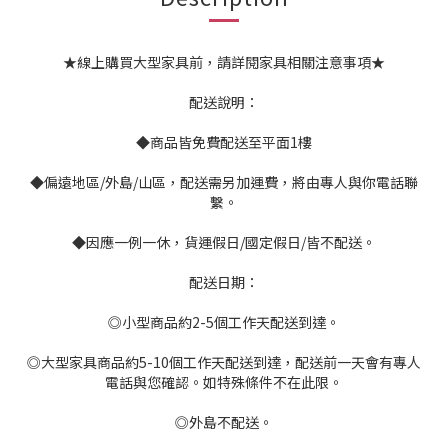
★線上購買大型家具前，請詳閱家具相關注意事項★
配送說明：
◆商品皆免費配送至平面1樓
◆偏遠地區/外島/山區，配送需另加運費，將由專人與你電話聯
繫。
◆因應一例一休，貨運假日/國定假日/皆不配送。
配送日期：
◎小型商品約2-5個工作天配送到達。
◎大型家具商品約5-10個工作天配送到達，配送前一天會有專人
電話與您確認。如特殊條件不在此限。
◎外島不配送。