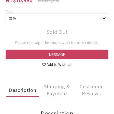
NT$10,980
NT$13,900
Color
Sold Out
Please message the shop owner for order details.
MESSAGE
Add to Wishlist
Shipping &
Customer
Description
Payment
Reviews
Description