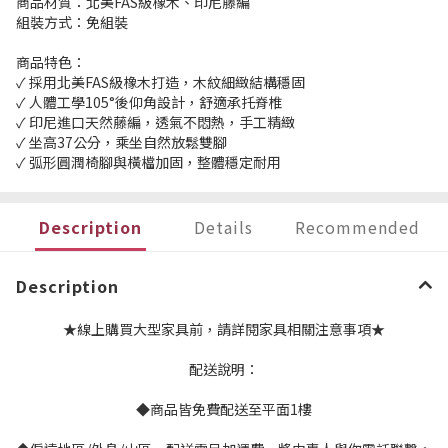
商品材質：北美FAS級橡木、印尼藤編
組裝方式：免組裝
商品特色：
✓ 採用北美FAS級橡木打造，木紋細緻結構穩固
✓ 人體工學105°後仰角設計，舒適承托脊椎
✓ 印尼進口天然藤編，透氣不悶熱，手工精緻
✓ 坐高37公分，乘坐自然放鬆雙腳
✓ 弧形圓潤椅腳與橫檔加固，整體穩定耐用
Description
Details
Recommended
Description
★線上購買大型家具前，請詳閱家具相關注意事項★
配送說明：
◆商品皆免費配送至平面1樓