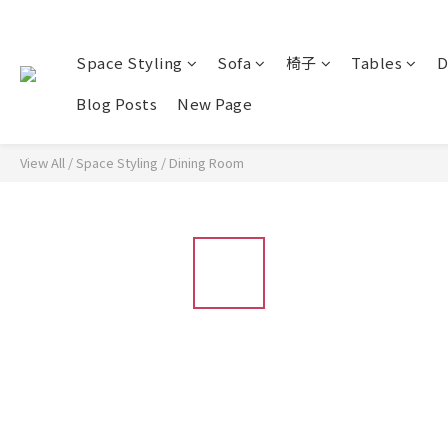
Space Styling
Sofa
椅子
Tables
D
Blog Posts
New Page
View All
/
Space Styling
/
Dining Room