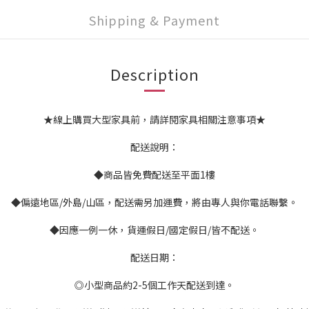
Shipping & Payment
Description
★線上購買大型家具前，請詳閱家具相關注意事項★
配送說明：
◆商品皆免費配送至平面1樓
◆偏遠地區/外島/山區，配送需另加運費，將由專人與你電話聯繫。
◆因應一例一休，貨運假日/國定假日/皆不配送。
配送日期：
◎小型商品約2-5個工作天配送到達。