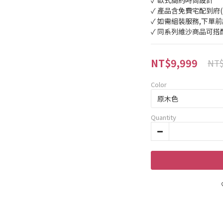
✓ 歐式簡約時尚設計
✓ 產品含免費宅配到府
✓ 如需組裝服務,下單
✓ 同系列維沙商品可搭
NT$9,999
NT$
Color
Quantity