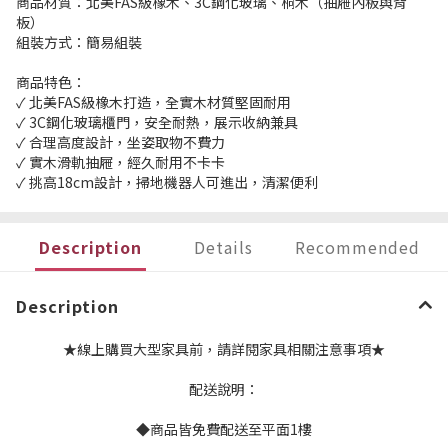
商品材質：北美FAS級橡木、3C鋼化玻璃、桐木（抽屜內板與背
板）
組裝方式：簡易組裝
商品特色：
✓ 北美FAS級橡木打造，全實木材質堅固耐用
✓ 3C鋼化玻璃櫃門，安全耐熱，展示收納兼具
✓ 合理高度設計，坐姿取物不費力
✓ 實木滑軌抽屜，經久耐用不卡卡
✓ 挑高18cm設計，掃地機器人可進出，清潔便利
Description
Details
Recommended
Description
★線上購買大型家具前，請詳閱家具相關注意事項★
配送說明：
◆商品皆免費配送至平面1樓