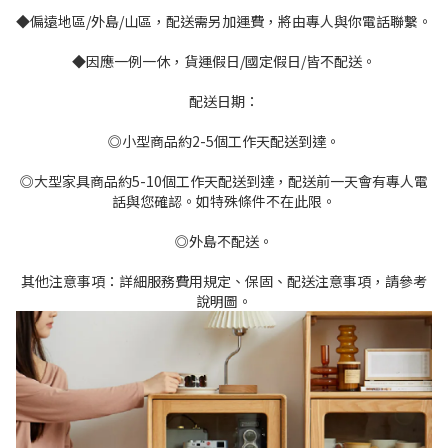
◆偏遠地區/外島/山區，配送需另加運費，將由專人與你電話聯繫。
◆因應一例一休，貨運假日/國定假日/皆不配送。
配送日期：
◎小型商品約2-5個工作天配送到達。
◎大型家具商品約5-10個工作天配送到達，配送前一天會有專人電
話與您確認。如特殊條件不在此限。
◎外島不配送。
其他注意事項：詳細服務費用規定、保固、配送注意事項，請參考
說明圖。