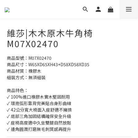
維莎|木木原木牛角椅
M07X02470
商品型號：M07X02470
商品尺寸：W65XD65XH43+D58XD58XD35
商品材質：橡膠木
組裝方式：無須組裝
商品特色：
✓ 100%進口橡膠木實木堅固耐用
✓ 環抱弧形靠背完美貼合身形曲線
✓ 42公分寬大椅面入座舒適不擁擠
✓ 底部三角加固結構確保安全升級
✓ 座椅高度適中久坐雙腿自然放鬆
✓ 邊角圓潤打磨無毛刺質感再提升