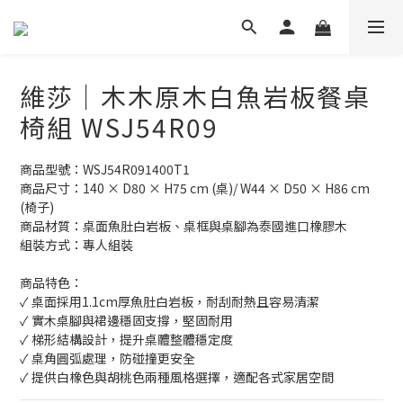
維莎｜木木原木白魚岩板餐桌
椅組 WSJ54R09
商品型號：WSJ54R091400T1
商品尺寸：140 × D80 × H75 cm (桌)/ W44 × D50 × H86 cm 
(椅子)
商品材質：桌面魚肚白岩板、桌框與桌腳為泰國進口橡膠木
組裝方式：專人組裝
商品特色：
✓ 桌面採用1.1cm厚魚肚白岩板，耐刮耐熱且容易清潔
✓ 實木桌腳與裙邊穩固支撐，堅固耐用
✓ 梯形結構設計，提升桌體整體穩定度
✓ 桌角圓弧處理，防碰撞更安全
✓ 提供白橡色與胡桃色兩種風格選擇，適配各式家居空間