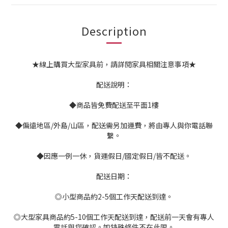
Description
★線上購買大型家具前，請詳閱家具相關注意事項★
配送說明：
◆商品皆免費配送至平面1樓
◆偏遠地區/外島/山區，配送需另加運費，將由專人與你電話聯
繫。
◆因應一例一休，貨運假日/國定假日/皆不配送。
配送日期：
◎小型商品約2-5個工作天配送到達。
◎大型家具商品約5-10個工作天配送到達，配送前一天會有專人
電話與您確認。如特殊條件不在此限。