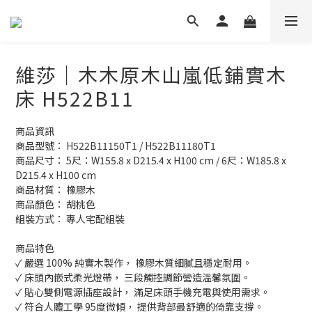
維莎｜木木原木山嵐低鋪實木
床 H522B11
商品資訊
商品型號： H522B11150T1 / H522B11180T1
商品尺寸： 5尺：W155.8 x D215.4 x H100 cm / 6尺：W185.8 x 
D215.4 x H100 cm
商品材質： 橡膠木
商品顏色： 胡桃色
組裝方式： 專人宅配組裝
商品特色
✓ 嚴選 100% 純實木製作， 橡膠木質細膩且穩定耐用。
✓ 床頭內嵌式柔光燈帶， 三段觸控調節營造溫馨氛圍。
✓ 貼心雙側電源插座設計， 滿足床頭手機充電與使用需求。
✓ 符合人體工學 95度微傾， 提供背部最舒適的倚靠支撐。