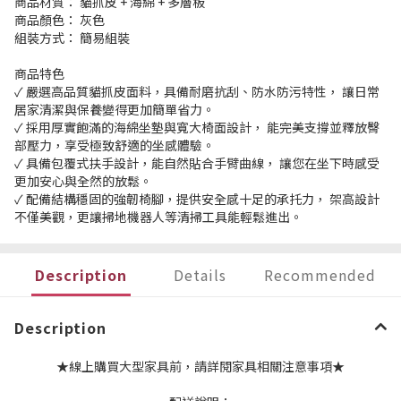
商品材質： 貓抓皮 + 海綿 + 多層板
商品顏色： 灰色
組裝方式： 簡易組裝
商品特色
✓ 嚴選高品質貓抓皮面料，具備耐磨抗刮、防水防污特性， 讓日常
居家清潔與保養變得更加簡單省力。
✓ 採用厚實飽滿的海綿坐墊與寬大椅面設計， 能完美支撐並釋放臀
部壓力，享受極致舒適的坐感體驗。
✓ 具備包覆式扶手設計，能自然貼合手臂曲線， 讓您在坐下時感受
更加安心與全然的放鬆。
✓ 配備結構穩固的強韌椅腳，提供安全感十足的承托力， 架高設計
不僅美觀，更讓掃地機器人等清掃工具能輕鬆進出。
Description
Details
Recommended
Description
★線上購買大型家具前，請詳閱家具相關注意事項★