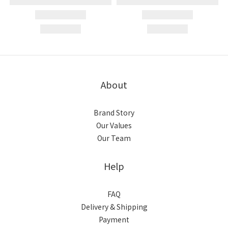
About
Brand Story
Our Values
Our Team
Help
FAQ
Delivery & Shipping
Payment