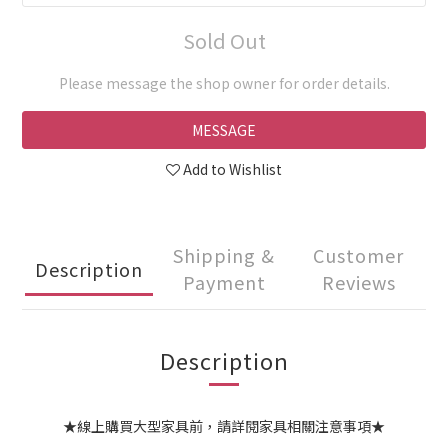
Sold Out
Please message the shop owner for order details.
MESSAGE
Add to Wishlist
Shipping &
Customer
Description
Payment
Reviews
Description
★線上購買大型家具前，請詳閱家具相關注意事項★