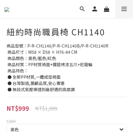
紐約時尚職員椅 CH1140
商品型號：P-R-CH1140/P-R-CH1140B/P-R-CH1140R
 商品尺寸：W58 × D58 × H76-84 CM
 商品顏色：黑色/藍色/紅色
 商品材質：PP材質椅面+鐵管烤漆五爪+尼龍輪
 商品特色：
 ● 全新PP材質,一體成型椅面
 ● 台灣製造,兼顧品質,安心實惠
 ● 無段式氣壓棒達到最舒適的高度調
NT$999
NT$1,999
Color