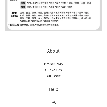
About
Brand Story
Our Values
Our Team
Help
FAQ