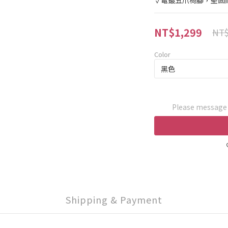
 ✓電鍍五爪椅腳，堅固
NT$1,299
NT$
Color
Please message t
Shipping & Payment