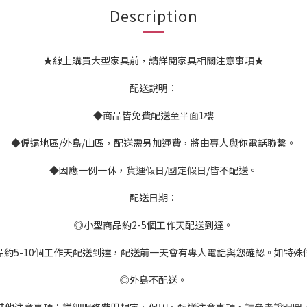
Description
★線上購買大型家具前，請詳閱家具相關注意事項★
配送說明：
◆商品皆免費配送至平面1樓
◆偏遠地區/外島/山區，配送需另加運費，將由專人與你電話聯繫。
◆因應一例一休，貨運假日/國定假日/皆不配送。
配送日期：
◎小型商品約2-5個工作天配送到達。
品約5-10個工作天配送到達，配送前一天會有專人電話與您確認。如特殊
◎外島不配送。