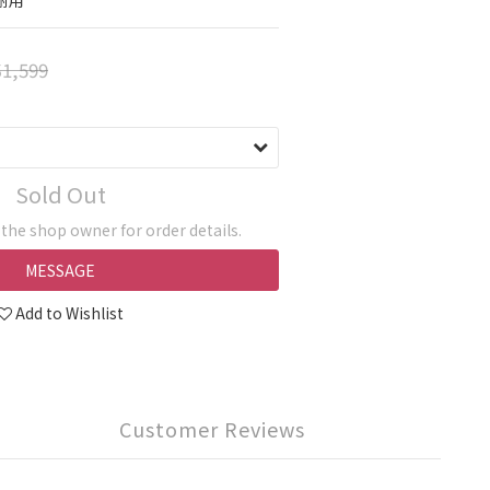
耐用
1,599
Sold Out
he shop owner for order details.
MESSAGE
Add to Wishlist
Customer Reviews