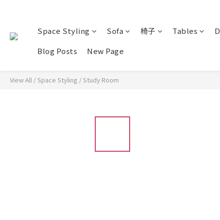
Space Styling
Sofa
椅子
Tables
D
Blog Posts
New Page
View All
/
Space Styling
/
Study Room