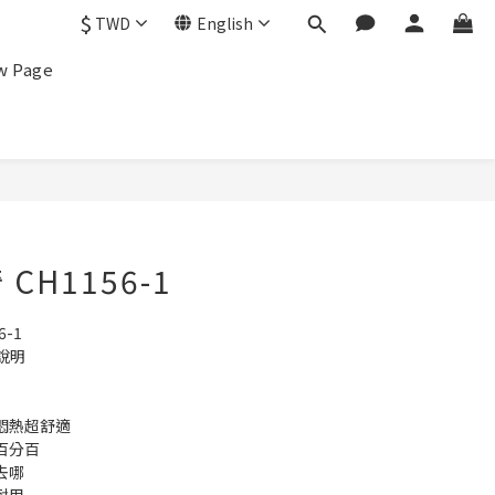
$
TWD
English
w Page
CH1156-1
6-1
說明
悶熱超舒適
百分百
去哪