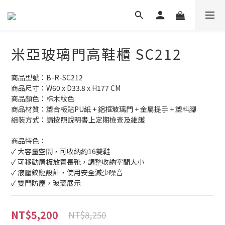
米亞玻璃門高鞋櫃 SC212
商品型號：B-R-SC212 
商品尺寸：W60 x D33.8 x H177 CM 
商品顏色：棕木紋色 
商品材質：塑合板貼PU紙 + 鋁框玻璃門 + 金屬提手 + 塑料腳 
組裝方式：請按照說明書上定期檢查及維護
商品特色：
✓ 大容量空間，可收納約16雙鞋
✓ 可移動層板放置長靴，調整收納空間大小
✓ 液壓鉸鏈設計，使用安全減少噪音
✓ 雙門防塵，玻璃展示
NT$5,200
NT$8,250