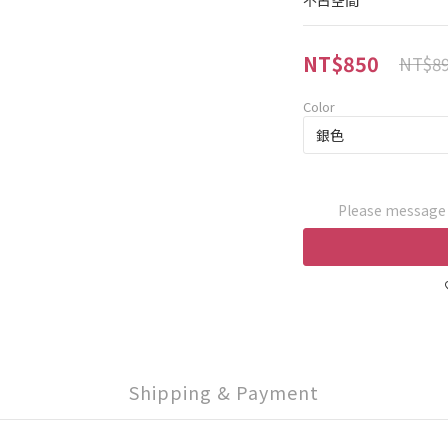
不占空間
NT$850
NT$8
Color
Please message t
Shipping & Payment