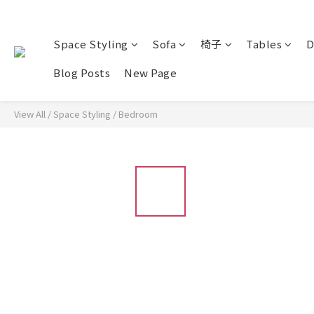
Space Styling
Sofa
椅子
Tables
D
Blog Posts
New Page
View All
/
Space Styling
/
Bedroom