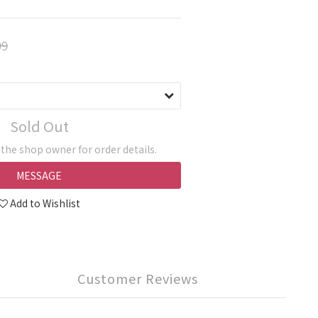
99
Sold Out
he shop owner for order details.
MESSAGE
Add to Wishlist
Customer Reviews