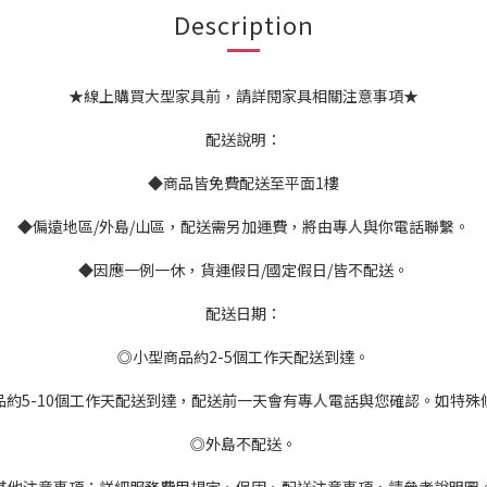
Description
★線上購買大型家具前，請詳閱家具相關注意事項★
配送說明：
◆商品皆免費配送至平面1樓
◆偏遠地區/外島/山區，配送需另加運費，將由專人與你電話聯繫。
◆因應一例一休，貨運假日/國定假日/皆不配送。
配送日期：
◎小型商品約2-5個工作天配送到達。
品約5-10個工作天配送到達，配送前一天會有專人電話與您確認。如特殊
◎外島不配送。