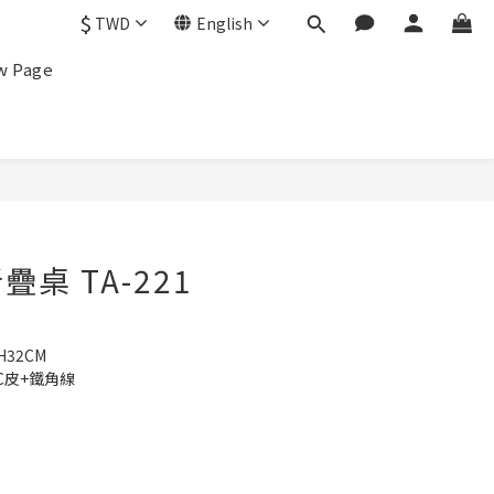
$
TWD
English
w Page
桌 TA-221
H32CM
C皮+鐵角線