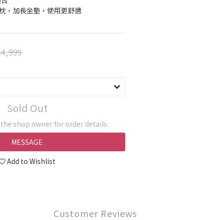
適合
腰枕，加長坐墊，使用更舒適
4,999
Sold Out
he shop owner for order details.
MESSAGE
Add to Wishlist
Customer Reviews