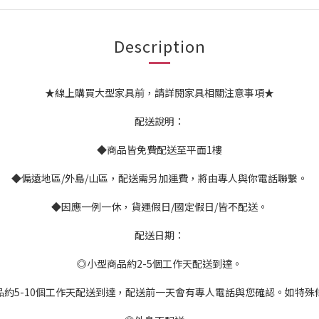
Description
★線上購買大型家具前，請詳閱家具相關注意事項★
配送說明：
◆商品皆免費配送至平面1樓
◆偏遠地區/外島/山區，配送需另加運費，將由專人與你電話聯繫。
◆因應一例一休，貨運假日/國定假日/皆不配送。
配送日期：
◎小型商品約2-5個工作天配送到達。
品約5-10個工作天配送到達，配送前一天會有專人電話與您確認。如特殊