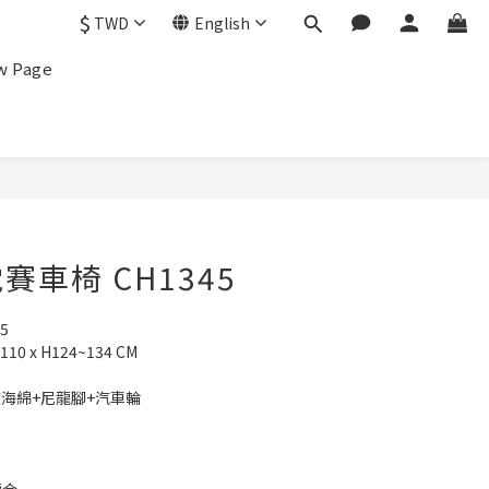
$
TWD
English
w Page
車椅 CH1345
5
0 x H124~134 CM
度海綿+尼龍腳+汽車輪