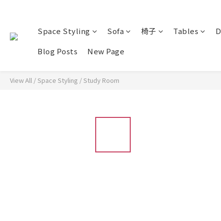
Space Styling
Sofa
椅子
Tables
D
Blog Posts
New Page
View All
/
Space Styling
/
Study Room