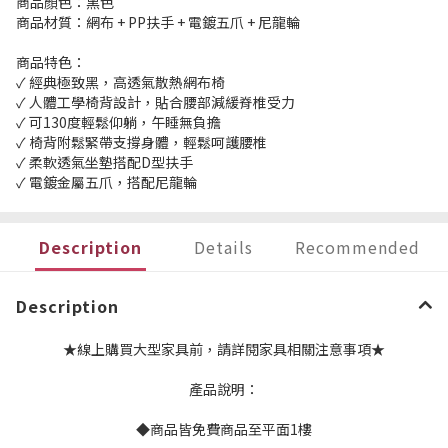
商品顏色：黑色
商品材質：網布 + PP扶手 + 電鍍五爪 + 尼龍輪
商品特色：
✓ 經典極致黑，高透氣散熱網布椅
✓ 人體工學椅背設計，貼合腰部減緩脊椎受力
✓ 可130度輕鬆仰躺，午睡無負擔
✓ 椅背附鬆緊帶支撐身體，輕鬆呵護腰椎
✓ 柔軟透氣坐墊搭配D型扶手
✓ 電鍍金屬五爪，搭配尼龍輪
Description
Details
Recommended
Description
★線上購買大型家具前，請詳閱家具相關注意事項★
產品說明：
◆商品皆免費商品至平面1樓