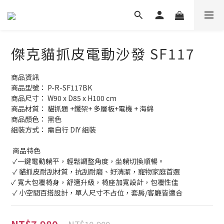
傑克貓抓皮電動沙發 SF117
商品資訊
商品型號： P-R-SF117BK
商品尺寸： W90 x D85 x H100 cm
商品材質： 貓抓題 +鐵架+ 多層板+電機 + 海綿 
商品顏色： 黑色
組裝方式： 需自行 DIY 組裝
 商品特色
 ✓一鍵電動躺平，輕鬆調整角度，坐躺切換順暢。
 ✓ 貓抓皮耐刮材質，抗刮耐磨、好清潔，寵物家庭首選
✓ 寬大包覆椅身，舒適升級，椅座加寬設計，包覆性佳
 ✓ 小空間百搭設計，單人尺寸不占位，套房/客廳皆適合