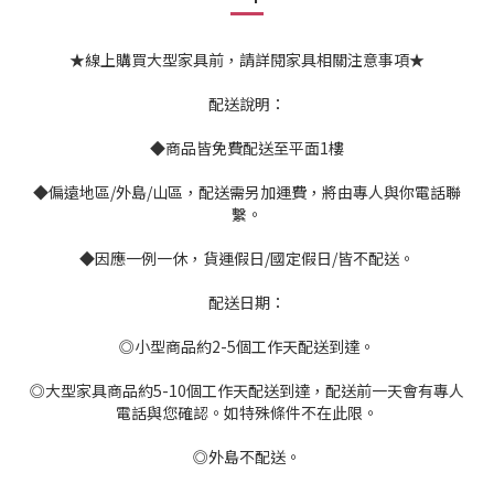
★線上購買大型家具前，請詳閱家具相關注意事項★
配送說明：
◆商品皆免費配送至平面1樓
◆偏遠地區/外島/山區，配送需另加運費，將由專人與你電話聯
繫。
◆因應一例一休，貨運假日/國定假日/皆不配送。
配送日期：
◎小型商品約2-5個工作天配送到達。
◎大型家具商品約5-10個工作天配送到達，配送前一天會有專人
電話與您確認。如特殊條件不在此限。
◎外島不配送。