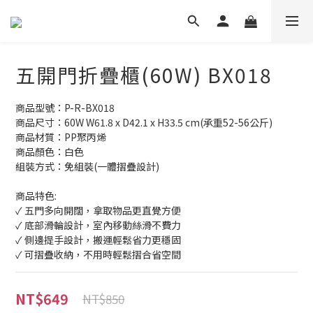
五開門折疊櫃(60W) BX018
商品型號：P-R-BX018
商品尺寸：60W W61.8 x D42.1 x H33.5 cm(承重52-56公斤)
商品材質：PP聚丙烯
商品顏色：白色
組裝方式：免組裝(一體摺疊設計)
商品特色:
✓ 五門多向開闊，拿取物品更直覺方便
✓ 底部滑輪設計，室內移動絲滑不費力
✓ 側邊提手設計，搬運輕鬆省力更穩固
✓ 可摺疊收納，不用時輕鬆摺合省空間
NT$649
NT$850