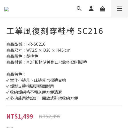
工業風復刻穿鞋椅 SC216
商品型號：I-R-SC216
商品尺寸：W72.5 × D30 × H45 cm
商品顏色：胡桃色
商品材質：MDF板材貼美耐皿+鐵架+塑料腳墊
商品特色：
✓ 當作小邊几、床邊桌也很適合唷
✓ 鐵製支撐椅腳更穩固耐用
✓ 收納鐵網格不積灰塵方便清潔
✓ 多功能用途設計，開放式鞋架收納方便
NT$1,499
NT$2,499