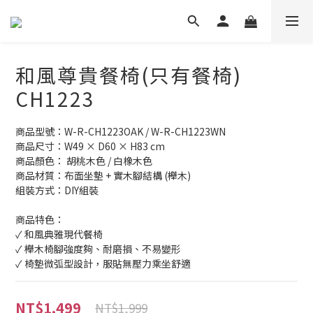
和風尊貴餐椅(只有餐椅)
CH1223
商品型號：W-R-CH1223OAK / W-R-CH1223WN 
商品尺寸：W49 × D60 × H83 cm
商品顏色： 胡桃木色 / 白橡木色
商品材質：布面坐墊 + 實木腳結構 (櫸木)
組裝方式：DIY組裝
商品特色：
✓ 和風典雅現代餐椅
✓ 櫸木椅腳強度夠、耐磨損、不易變形
✓ 椅墊微弧型設計，服貼無壓力乘坐舒適
NT$1,499
NT$1,999