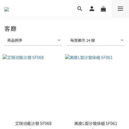
客廳
商品排序
每頁顯示 24 個
艾咪功能沙發 SF068
黑皮L型沙發床組 SF061